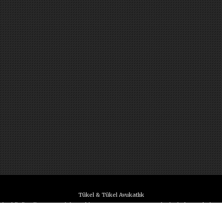
Tükel & Tükel Avukatlık
amalar bilgilendirme amaçlıdır. Reklam amacı taşımaz. Bu nedenle, haksız rekabet
da olan bilgiler nedeniyle zarara uğradıkları iddiası bakımından Hukuk Büromuz