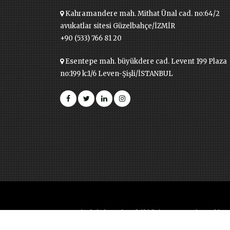
Kahramandere mah. Mithat Ünal cad. no:64/2
avukatlar sitesi Güzelbahçe/İZMİR
+90 (533) 766 81 20
Esentepe mah. büyükdere cad. Levent 199 Plaza
no:199 k:1/6 Leven-Şişli/İSTANBUL
Bu sitede bulunan her türlü bilgi, yazı ve yapılan açıkl
Ziyaretçiler ve Müvekkillerin, Sitede yayım