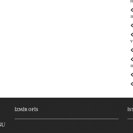
h
v
n
İZMİR OFİS
İS