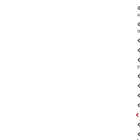
a
n
y