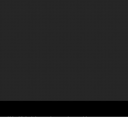
 yaratıldığı şeklinde algılanmamalı ve yorumlanmamalıdır.
 herhangi bir sorumluluk kabul etmemektedir.