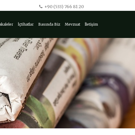
+90 (533) 766 81 20
kaleler
İçtihatlar
Basında Biz
Mevzuat
İletişim